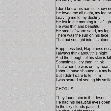
I don't know his name, I know n
He loved me all night, my legio
Leaving me to my destiny
He left in the morning full of ligh
He was thin and beautiful
He smelt of warm sand, my legi
There was the sun on his face
That put sunlight into his blond 
Happiness lost, Happiness es
I always think about this night
And the thought of his skin is ki
Sometimes I cry then I think
That when he was on my heart
I should have shouted out my h
But I didn't dare to tell him
I was scared of seeing his smil
CHORUS
They found him in the desert
He had his beautiful eyes open
In the sky clouds passed