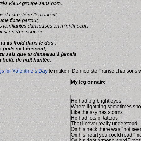
très vieux groupe sans nom.
s du cimetière t'entourent
ume flotte partout,
s terrifiantes danseuses en mini-linceuls
t sans s'en soucier.
u as froid dans le dos ,
 poils se hérissent,
 tu sais que tu danseras à jamais
 boite de nuit hantée.
gs for Valentine’s Day
te maken. De mooiste Franse chansons we
My legionnaire
He had big bright eyes
Where lightning sometimes sh
Like the sky has storms
He had lots of tattoos
That I never really understood
On his neck there was "not seen
On his heart you could read " 
On his right armone word " rea