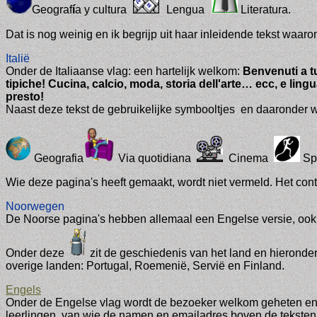
Geograf
í
a y cultura
Lengua
Literatura.
Dat is nog weinig en ik begrijp uit haar inleid
ende tekst waarom
Italië
Onder de Italiaanse vlag: een hartelijk welkom:
Benvenuti a tut
tipiche! Cucina, calcio, moda, storia dell'arte… ecc, e ling
presto!
Naast deze tekst de gebruikelijke symbooltjes en daaronder 
Geografia
Via quotidiana
Cinema
Sp
Wie deze pagina's heeft gemaakt, wordt niet vermeld. Het con
Noorwegen
De Noorse pagina's hebben allemaal een Engelse versie
, oo
Onder deze
zit
de geschiedenis van het land en hieronde
overige landen: Portugal, Roemenië, Servië en Finland.
Engels
Onder de Engelse vlag wordt de bezoeker welkom geheten en s
leerlingen, van wie de namen en emailadres boven de teksten