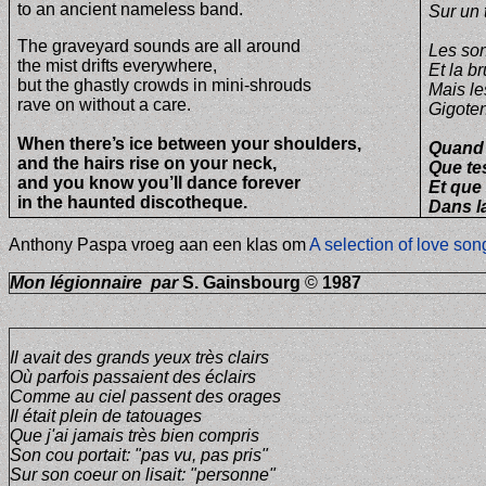
to an ancient nameless band.
Sur un 
The graveyard sounds are all around
Les son
the mist drifts everywhere,
Et la br
but the ghastly crowds in mini-shrouds
Mais le
rave on without a care.
Gigoten
When there’s ice between your shoulders,
Quand t
and the hairs rise on your neck,
Que tes
and you know you’ll dance forever
Et que
in the haunted discotheque.
Dans la
Anthony Paspa vroeg aan een klas om
A selection of love son
Mon légionnaire par
S. Gainsbourg
©
1987
Il avait des grands yeux très clairs
Où parfois passaient des éclairs
Comme au ciel passent des orages
Il était plein de tatouages
Que j'ai jamais très bien compris
Son cou portait: "pas vu, pas pris"
Sur son coeur on lisait: "personne"