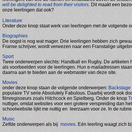
will be
delighted
to read from their visitors.
Dit maakt een bezo
onze leerlingen dat ook?
Literature
Onder deze knop staat werk van leerlingen met de volgende 
Biographies
De oogst is nog wat mager
.
Drie leerlingen hebben zich gewaa
Franse schrijver, wordt verwezen naar een Franstalige uitgebr
Sport
Twee onderwerpen slechts: Handball en Rugby. De artikelen
als voorbeelden voor de leerlingen. Hun e-mailadressen staan 
daarna aan te bieden aan de webmaster van deze site.
Movies
onder deze knop staan de volgende onderwerpen:
Backstage
populaire TV serie Absolutely Fabulous. Daarbij wordt ook d
filmregisseurs zoals Hitchcock en Spielberg. Onder de knop
T
nuttiger, omdat websites voor een grotere verspreiding dan he
schoolwebsite lijkt me nuttig en leerzaam voor ze. In de rubri
Music
Zelfde onderwerpen als bij
movies.
Eén leerling waagt zich bi