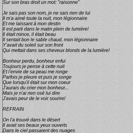
Sur son bras droit un mot: "raisonne"
Je sais pas son nom, je ne sais rien de lui
Il m'a aimé toute la nuit, mon légionnaire
Et me laissant à mon destin
Il est parti dans le matin plein de lumière!
Il était mince, il était beau
Il sentait bon le sable chaud, mon légionnaire
Y'avait du soleil sur son front
Qui mettait dans ses cheveux blonds de la lumière!
Bonheur perdu, bonheur enfui
Toujours je pense à cette nuit
Et l'envie de sa peau me ronge
Parfois je pleure et puis je songe
Que lorsqu'il était sur mon coeur
J'aurais du crier mon bonheur...
Mais je n'ai rien osé lui dire
J'avais peur de le voir sourire!
REFRAIN
On l'a trouvé dans le désert
Il avait ses beaux yeux ouverts
Dans le ciel passaient des nuages