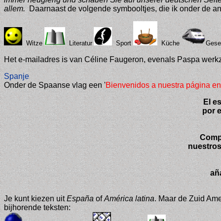
allem.
Daarnaast de volgende symbooltjes, die ik onder de and
Witze
Literatur
Sport
Küche
Gesel
Het e-mailadres is van Céline Faugeron, evenals Paspa werk
Spanje
Onder de Spaanse vlag een '
Bienvenidos a nuestra página e
El e
por e
Compa
nuestros
añ
Je kunt kiezen uit
España
of
América latina
. Maar de Zuid Ame
bijhorende teksten: