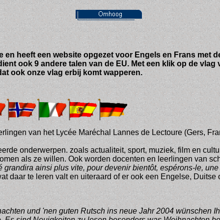
 en heeft een website opgezet voor Engels en Frans met 
ient ook 9 andere talen van de EU. Met een klik op de vlag v
 dat ook onze vlag erbij komt wapperen.
erlingen van het Lycée Maréchal Lannes de Lectoure (Gers, Fran
eerde onderwerpen. zoals actualiteit, sport, muziek, film en c
men als ze willen. Ook worden docenten en leerlingen van schol
 grandira ainsi plus vite, pour devenir bientôt, espérons-le, un
t daar te leren valt en uiteraard of er ook een Engelse, Duitse o
achten und 'nen guten Rutsch ins neue Jahr 2004 wünschen Ih
 Es sind Neuigkeiten zu lesen besonders was Weihnachten betrif