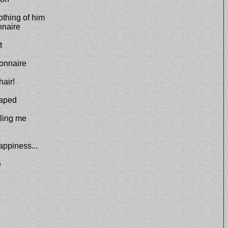
othing of him
nnaire
t
onnaire
hair!
caped
lling me
appiness...
e