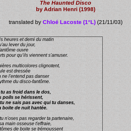
The Haunted Disco
by Adrian Henri (1998)
translated by
Chloé Lacoste (1°L)
(21/11/03)
is heures et demi du matin
u'au lever du jour,
fantôme ouvre
ts pour qu’ils viennent s'amuser.
ières multicolores clignotent,
oule est dressée
 ne l'entend pas danser
rythme du disco-fantôme.
tu as froid dans le dos,
 poils se hérissent,
 tu ne sais pas avec qui tu danses,
 boite de nuit hantée.
u n'oses pas regarder ta partenaire,
sa main osseuse t'effraie,
tômes de boite se trémoussent