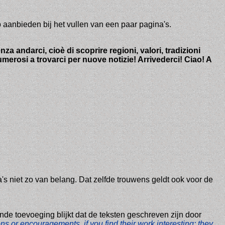
aanbieden bij het vullen van een paar pagina's.
nza andarci, cioè di scoprire regioni, valori, tradizioni
numerosi a trovarci per nuove notizie! Arrivederci! Ciao! A
's niet zo van belang. Dat zelfde trouwens geldt ook voor de
e toevoeging blijkt dat de teksten geschreven zijn door
s or encouragements, if you find their work interesting: they