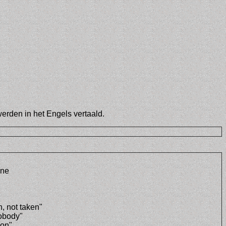
rden in het Engels vertaald.
one
, not taken"
nobody"
son"