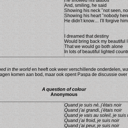
He showed his tattoos
And, smiling, he said
Showing his neck "not seen, no
Showing his heart "nobody her
He didn't know… I'll forgive him
I dreamed that destiny
Would bring back my beautiful 
That we would go both alone
In lots of beautiful lighted count
ed in the world
en heeft ook weer verschillende onderdelen, w
dagen komen aan bod, maar ook opent Paspa de discussie over 
A question of colour
Anonymous
Quand je suis né, j'étais noir
Quand j'ai grandi, j'étais noir
Quand je vais au soleil, je suis 
Quand j'ai froid, je suis noir
Quand j'ai peur, je suis noir