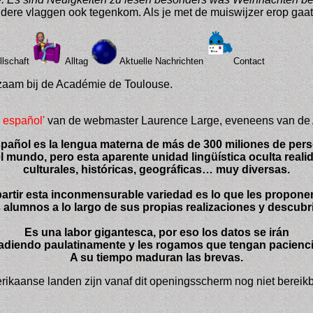
ere vlaggen ook tegenkom. Als je met de muiswijzer erop gaat s
lschaft
Alltag
Aktuelle Nachrichten
Contact
zaam bij de Académie de Toulouse.
n español'
van de webmaster
Laurence Large, eveneens van de A
spañol es la lengua materna de más de 300 miliones de per
l mundo, pero esta aparente unidad lingüística oculta real
culturales, históricas, geográficas… muy diversas.
rtir esta inconmensurable variedad es lo que les propone
 alumnos a lo largo de sus propias realizaciones y descubr
Es una labor gigantesca, por eso los datos se irán
adiendo paulatinamente y les rogamos que tengan paciencia
A su tiempo maduran las brevas.
rikaanse landen zijn vanaf dit openingsscherm nog niet bereikb