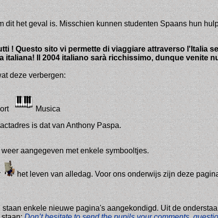
 dit het geval is. Misschien kunnen studenten Spaans hun hulp 
ti ! Questo sito vi permette di viaggiare attraverso l'Italia se
ua italiana! Il 2004 italiano sarà ricchissimo, dunque venite 
wat deze verbergen:
ort
Musica
tactadres
is dat van Anthony Paspa.
k weer aangegeven met enkele symbooltjes.
r
het leven van alledag. Voor ons onderwijs zijn deze pagina
taan enkele nieuwe pagina's aangekondigd. Uit de onderstaand
 staan:
Don’t hesitate to send the pupils your comments, question