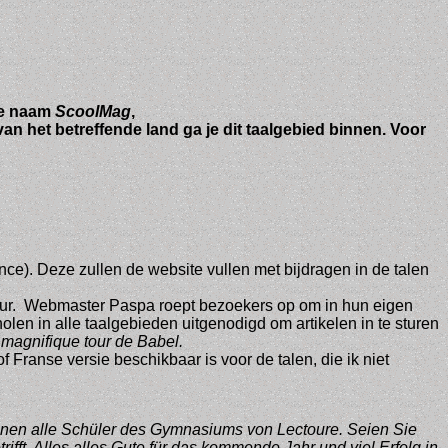
de naam
ScoolMag
,
an het betreffende land ga je dit taalgebied binnen.
Voor
ce). Deze zullen de website vullen met bijdragen in de talen
ultuur. Webmaster Paspa roept bezoekers op om in hun eigen
en in alle taalgebieden uitgenodigd om artikelen in te sturen
e magnifique tour de Babel.
f Franse versie beschikbaar is voor de talen, die ik niet
nen alle Schüler des Gymnasiums von Lectoure. Seien Sie
ft. Alles alles Gute für das kommende Jahr und viel Erfolg in