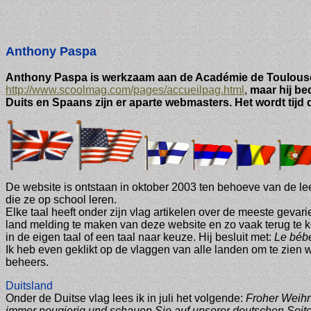
Anthony Paspa
Anth
ony Paspa i
s w
erkzaam aan de Académie de Toulouse
http://www.scoolmag.com/pages/accueilpag.html
,
maar hij bed
Duits en Spaans zijn er aparte webmasters. Het wordt tijd
De website is ontstaan in oktober 2003 ten behoeve van de le
die ze op school leren.
Elke taal heeft onder zijn vlag
artikelen over de meeste gevari
land melding te maken van deze website en zo vaak terug te ko
in de eigen taal of een taal naar keuze.
Hij besluit met:
Le bébé
Ik heb even geklikt op de vlaggen van alle landen om te zien wa
beheers.
Duitsland
Onder de Duitse vlag lees ik in juli het volgende:
Froher Weihn
immer neugierig und schauen Sie auf unserer deutschen Seite.