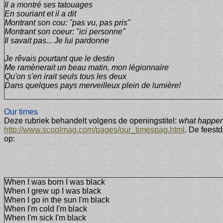
Il a montré ses tatouages
En souriant et il a dit
Montrant son cou: "pas vu, pas pris"
Montrant son coeur: "ici personne"
Il savait pas... Je lui pardonne
Je rêvais pourtant que le destin
Me ramènerait un beau matin, mon légionnaire
Qu'on s'en irait seuls tous les deux
Dans quelques pays merveilleux plein de lumière!
Our times
Deze rubriek behandelt volgens de openingstitel:
what happen
http://www.scoolmag.com/pages/our_timespag.html
. De feest
op:
When I was born I was black
When I grew up I was black
When I go in the sun I'm black
When I'm cold I'm black
When I'm sick I'm black