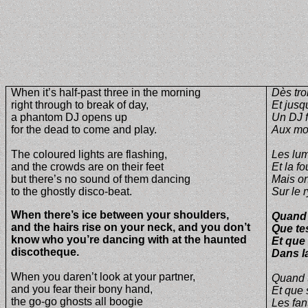
When it’s half-past three in the morning
Dès tro
right through to break of day,
Et jusq
a phantom DJ opens up
Un DJ 
for the dead to come and play.
Aux mor
The coloured lights are flashing,
Les lum
and the crowds are on their feet
Et la f
but there’s no sound of them dancing
Mais on
to the ghostly disco-beat.
Sur le 
When there’s ice between your shoulders,
Quand 
and the hairs rise on your neck, and you don’t
Que tes
know who you’re dancing with at the haunted
Et que
discotheque.
Dans la
When you daren’t look at your partner,
Quand t
and you fear their bony hand,
Et que 
the go-go ghosts all boogie
Les fan