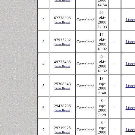
2000
Score Report
14:54
20-
okt-
62778396
2
Completed
-
Liste
2000
Score Report
22:03
17-
okt-
97935232
3
Completed
-
Liste
2000
Score Report
18:02
5-
okt-
49775485
4
Completed
-
Liste
2000
Score Report
18:32
18-
sep-
25308343
5
Completed
-
Liste
2000
Score Report
6:40
8-
sep-
29438796
6
Completed
-
Liste
2000
Score Report
8:29
3-
sep-
29219925
7
Completed
-
Liste
2000
Score Report