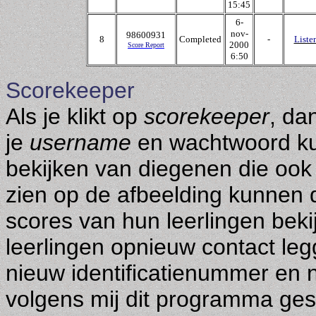
15:45
6-
nov-
98600931
8
Completed
-
Liste
2000
Score Report
6:50
Scorekeeper
Als je klikt op
scorekeeper
, da
je
username
en wachtwoord kun 
bekijken van diegenen die ook
zien op de afbeelding kunnen
scores van hun leerlingen bekij
leerlingen opnieuw contact le
nieuw identificatienummer en 
volgens mij dit programma gesc