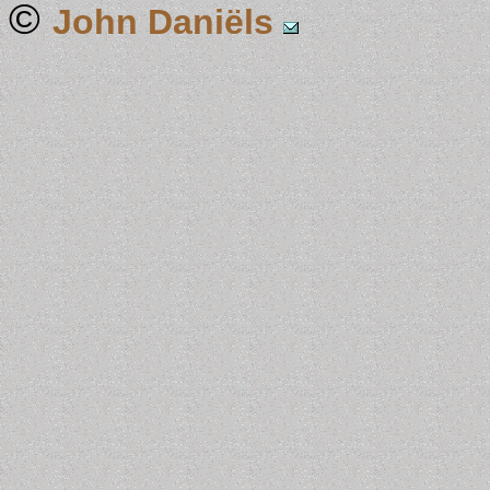
©
John Daniëls