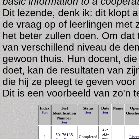
basic information to a cooperati
Dit lezende, denk ik: dit klopt 
de vraag op of leerlingen met zo
het beter zullen doen. Om dat 
van verschillend niveau de de
gewoon thuis. Hun docent, die t
doet, kan de resultaten van zijn
die hij ze pleegt te geven voor
Dit is een voorbeeld van zo'n t
Index
Test
Status
Date
Name
Ope
Sort
Identification
Sort
Sort
Questi
Number
Sort
25-
okt-
50176135
1
Completed
-
Liste